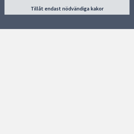
Huvudmeny
Tillåt endast nödvändiga kakor
Start
Vår förskola
Vår verksamhet & pedagogik
Kontakt
Jobba hos oss
Snabblänkar
Uppsala kommun
Skolverket
Kontakt
Höganäs förskola
Alriksgatan 7
75330 UPPSALA