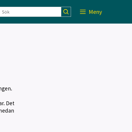
Meny
ngen.
r. Det
 medan